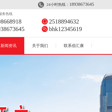
18938673645
24小时热线：
服务热线
08668918
2518894632
938673645
bhk12345619
新闻资讯
关于我们
联系佰汇康