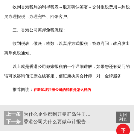
收到香港税局的利得税表→股东确认签署→交付报税费用→到税
局办理报税→办理完毕、回馈客户。
三、香港公司离岸免税流程：
收到税表→做账→核数→以离岸方式报税→答政府问→政府发出
离岸免税通知。
以上就是香港公司做账报税的一个详细讲解，如果您还有疑问的
话可以咨询佰汇康在线客服，佰汇康执牌会计师一对一金牌服务!
推荐阅读：
在新加坡注册公司的税收是怎么样的
上一条
为什么企业都到开曼群岛注册公司,有哪些优势和弊端呢？
返回
列表
下一条
香港公司为什么要做审计报告呢？有什么好处呢